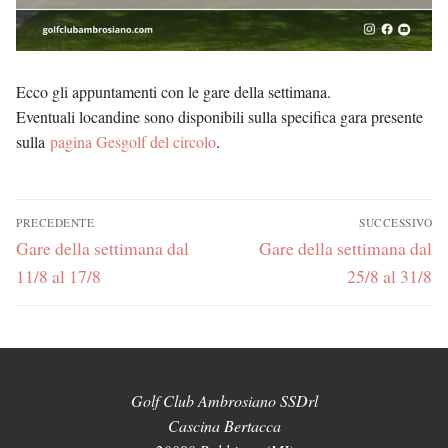
Ecco gli appuntamenti con le gare della settimana.
Eventuali locandine sono disponibili sulla specifica gara presente
sulla
pagina Gesgolf del circolo
.
Navigazione
PRECEDENTE
SUCCESSIVO
articoli
Articolo
Gare della settimana dal
Articolo
Gare della settimana dal
precedente:
successivo:
11/8 al 17/8
25/8 al 31/8
Golf Club Ambrosiano SSDrl
Cascina Bertacca